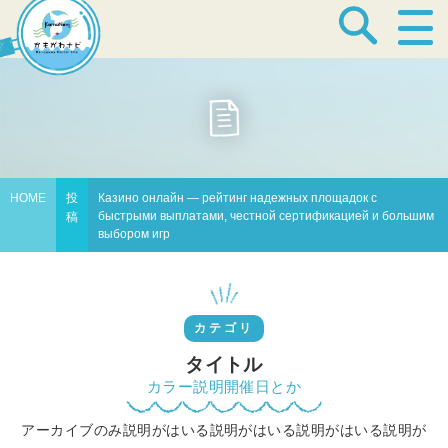
宿泊・温泉
飲食店
HOME
投
Казино онлайн — рейтинг надежных площадок с
быстрыми выплатами, честной сертификацией и большим
稿
見どころ
выбором игр
体験プログラム
カテゴリ
タイトル
カラー説明開催日とか
特産品
アーカイブのみ説明がはいる説明がはいる説明がはいる説明が