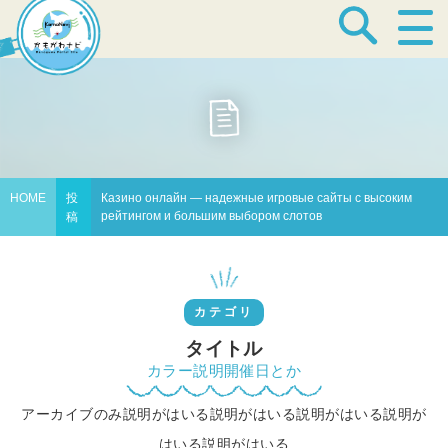
宿泊・温泉
飲食店
HOME
投
Казино онлайн — надежные игровые сайты с высоким
рейтингом и большим выбором слотов
稿
見どころ
カテゴリ
体験プログラム
タイトル
カラー説明開催日とか
アーカイブのみ説明がはいる説明がはいる説明がはいる説明が
特産品
はいる説明がはいる