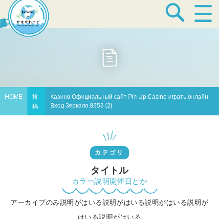
宿泊・温泉
飲食店
HOME
投
Казино Официальный сайт Pin Up Casino играть онлайн -
Вход Зеркало.8353 (2)
稿
見どころ
カテゴリ
体験プログラム
タイトル
カラー説明開催日とか
アーカイブのみ説明がはいる説明がはいる説明がはいる説明が
特産品
はいる説明がはいる