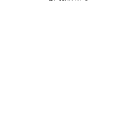
鴨川について
生活
観光ガイド
レンタサイクル