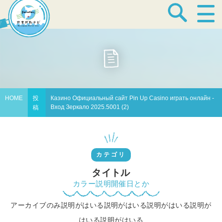
宿泊・温泉
飲食店
HOME
投
Казино Официальный сайт Pin Up Casino играть онлайн -
Вход Зеркало 2025.5001 (2)
稿
見どころ
カテゴリ
体験プログラム
タイトル
カラー説明開催日とか
アーカイブのみ説明がはいる説明がはいる説明がはいる説明が
特産品
はいる説明がはいる