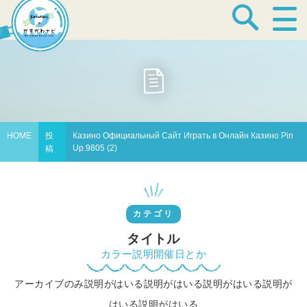
宿泊・温泉
飲食店
HOME
投
Казино Официальный Сайт Играть в Онлайн Казино Pin
Up.9805 (2)
稿
見どころ
カテゴリ
体験プログラム
タイトル
カラー説明開催日とか
アーカイブのみ説明がはいる説明がはいる説明がはいる説明が
特産品
はいる説明がはいる