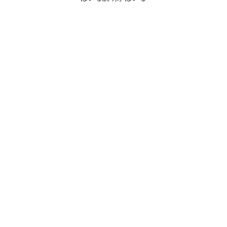
鴨川について
生活
観光ガイド
レンタサイクル