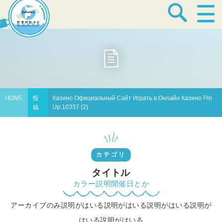
宿泊・温泉
飲食店
HOME
投
Казино Официальный Сайт Играть в Онлайн Казино Pin
Up.10337 (2)
稿
見どころ
カテゴリ
体験プログラム
タイトル
カラー説明開催日とか
アーカイブのみ説明がはいる説明がはいる説明がはいる説明が
特産品
はいる説明がはいる