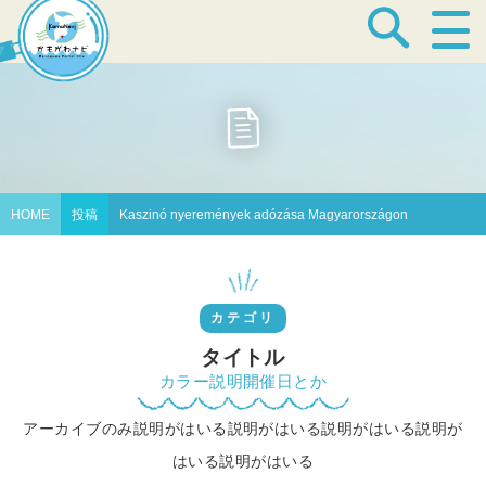
宿泊・温泉
飲食店
HOME
投稿
Kaszinó nyeremények adózása Magyarországon
見どころ
カテゴリ
体験プログラム
タイトル
カラー説明開催日とか
アーカイブのみ説明がはいる説明がはいる説明がはいる説明が
特産品
はいる説明がはいる