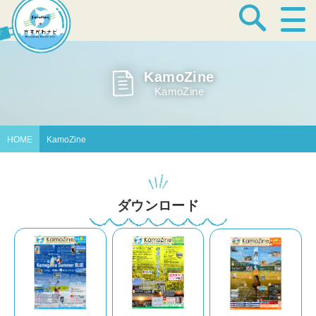
宿泊・温泉
KamoZine
KamoZine
飲食店
HOME
KamoZine
見どころ
ダウンロード
体験プログラム
特産品