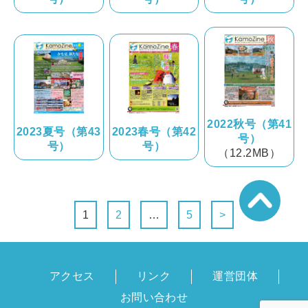
2022秋号（第41
2023夏号（第43
2023春号（第42
号）
号）
号）
（12.2MB）
1
2
…
5
>
アクセス
リンク
運営団体
お問い合わせ