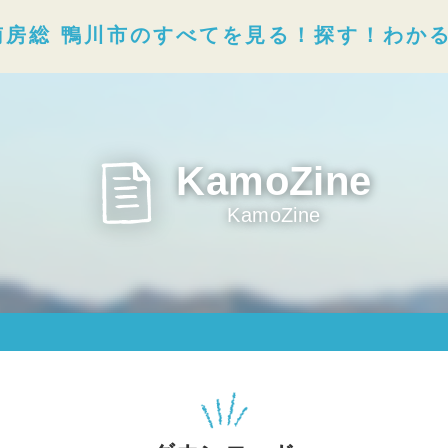
南房総 鴨川市のすべてを見る！探す！わか
KamoZine
KamoZine