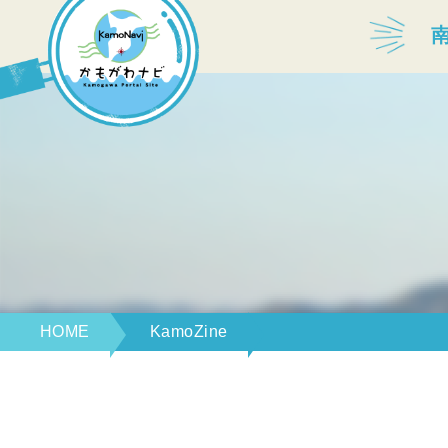
宿泊・温泉
飲食店
見どころ
体験プログラム
HOME
KamoZine
特産品