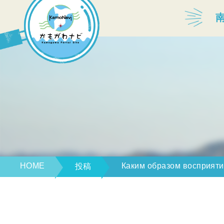
宿泊・温泉
飲食店
見どころ
体験プログラム
HOME
Каким образом восприяти
投稿
特産品