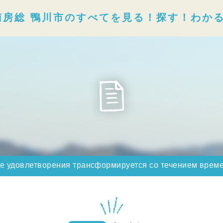
南房総 鴨川市のすべてを見る！探す！わか
е удовлетворения трансформируется со течением врем