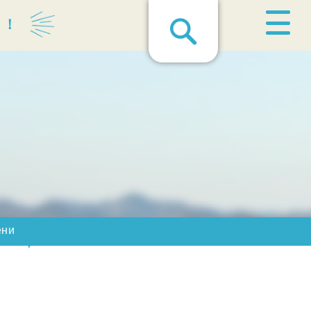
る！
ени