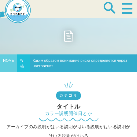
宿泊・温泉
飲食店
HOME
投
Каким образом понимание риска определяется через
настроения
稿
見どころ
カテゴリ
体験プログラム
タイトル
カラー説明開催日とか
アーカイブのみ説明がはいる説明がはいる説明がはいる説明が
特産品
はいる説明がはいる