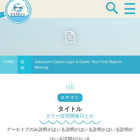
宿泊・温泉
飲食店
HOME
投
Jokaroom Casino Login & Guide: Your First Steps to
Winning
稿
見どころ
カテゴリ
体験プログラム
タイトル
カラー説明開催日とか
アーカイブのみ説明がはいる説明がはいる説明がはいる説明が
特産品
はいる説明がはいる