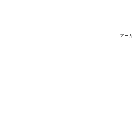
鴨川について
アーカ
生活
観光ガイド
レンタサイクル