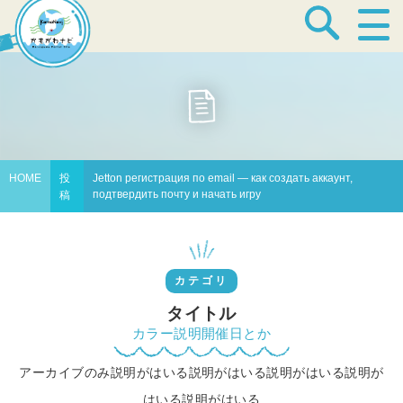
宿泊・温泉
飲食店
HOME
投
Jetton регистрация по email — как создать аккаунт,
подтвердить почту и начать игру
稿
見どころ
カテゴリ
体験プログラム
タイトル
カラー説明開催日とか
アーカイブのみ説明がはいる説明がはいる説明がはいる説明が
特産品
はいる説明がはいる