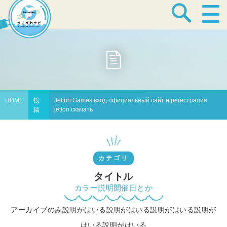
宿泊・温泉
飲食店
HOME
投
Jetton Games вход официальный сайт и регистрация
jetton скачать
稿
見どころ
カテゴリ
体験プログラム
タイトル
カラー説明開催日とか
アーカイブのみ説明がはいる説明がはいる説明がはいる説明が
特産品
はいる説明がはいる