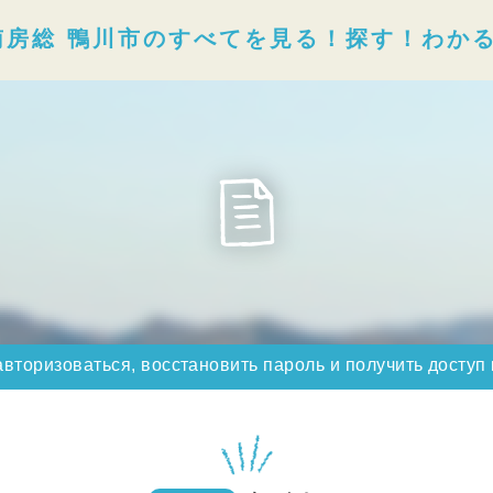
南房総 鴨川市のすべてを見る！探す！わか
авторизоваться, восстановить пароль и получить доступ 