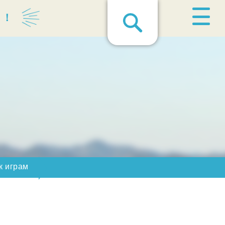
る！
к играм