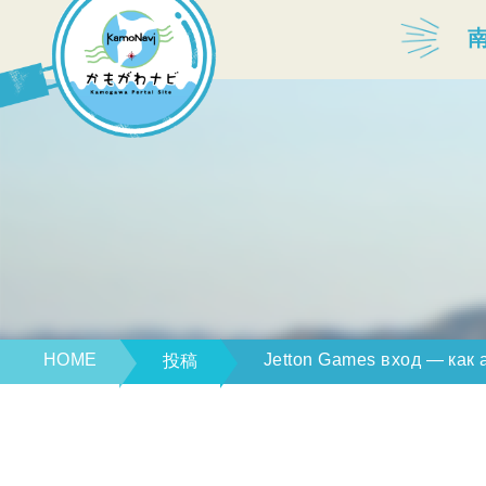
宿泊・温泉
飲食店
見どころ
体験プログラム
HOME
Jetton Games вход — как 
投稿
特産品