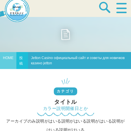
宿泊・温泉
飲食店
HOME
投
Jetton Casino официальный сайт и советы для новичков
казино jetton
稿
見どころ
カテゴリ
体験プログラム
タイトル
カラー説明開催日とか
アーカイブのみ説明がはいる説明がはいる説明がはいる説明が
特産品
はいる説明がはいる