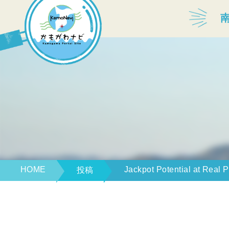
宿泊・温泉
飲食店
見どころ
体験プログラム
HOME
Jackpot Potential at Real 
投稿
特産品