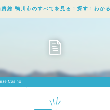
南房総 鴨川市のすべてを見る！探す！わか
Prize Casino