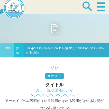
宿泊・温泉
飲食店
HOME
投
Jackpot City Guide: How to Register, Claim Bonuses & Play
on Mobile
稿
見どころ
カテゴリ
体験プログラム
タイトル
カラー説明開催日とか
アーカイブのみ説明がはいる説明がはいる説明がはいる説明が
特産品
はいる説明がはいる