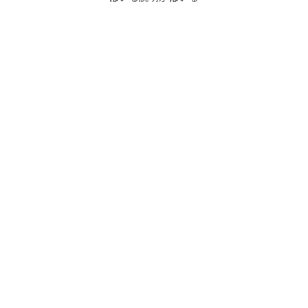
鴨川について
生活
観光ガイド
レンタサイクル