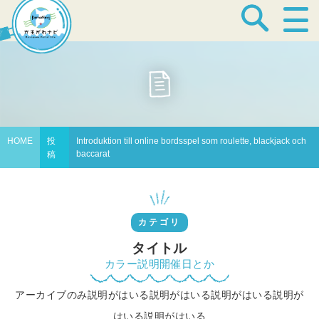
宿泊・温泉
飲食店
HOME
投
Introduktion till online bordsspel som roulette, blackjack och
baccarat
稿
見どころ
カテゴリ
体験プログラム
タイトル
カラー説明開催日とか
アーカイブのみ説明がはいる説明がはいる説明がはいる説明が
特産品
はいる説明がはいる