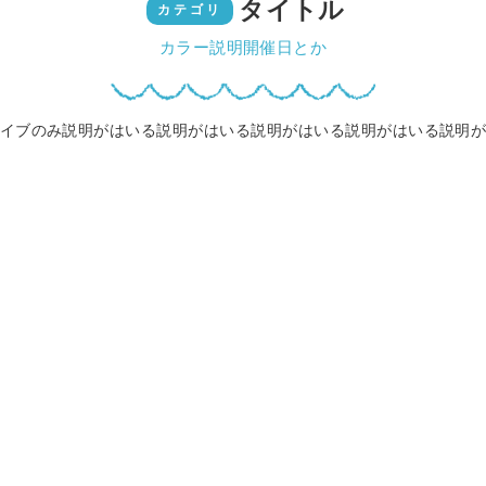
タイトル
カテゴリ
カラー説明開催日とか
イブのみ説明がはいる説明がはいる説明がはいる説明がはいる説明