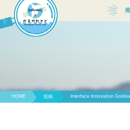
宿泊・温泉
飲食店
見どころ
体験プログラム
HOME
Interface Innovation Golde
投稿
特産品