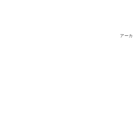
鴨川について
アーカ
生活
観光ガイド
レンタサイクル