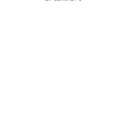
鴨川について
生活
観光ガイド
レンタサイクル