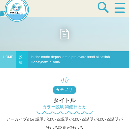
宿泊・温泉
飲食店
HOME
投
In che modo depositare e prelevare fondi al casinò
Honeybetz in Italia
稿
見どころ
カテゴリ
体験プログラム
タイトル
カラー説明開催日とか
アーカイブのみ説明がはいる説明がはいる説明がはいる説明が
特産品
はいる説明がはいる