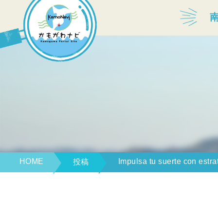
宿泊・温泉
飲食店
見どころ
体験プログラム
HOME
Impulsa tu suerte con estra
投稿
特産品