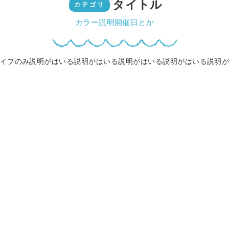
タイトル
カテゴリ
カラー説明開催日とか
イブのみ説明がはいる説明がはいる説明がはいる説明がはいる説明