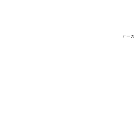
鴨川について
アーカ
生活
観光ガイド
レンタサイクル