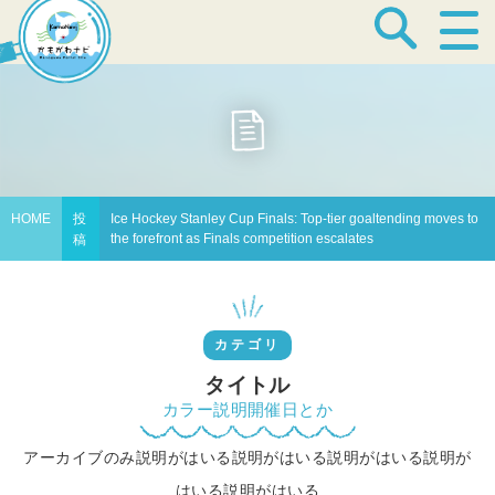
宿泊・温泉
飲食店
HOME
投
Ice Hockey Stanley Cup Finals: Top-tier goaltending moves to
the forefront as Finals competition escalates
稿
見どころ
カテゴリ
体験プログラム
タイトル
カラー説明開催日とか
アーカイブのみ説明がはいる説明がはいる説明がはいる説明が
特産品
はいる説明がはいる