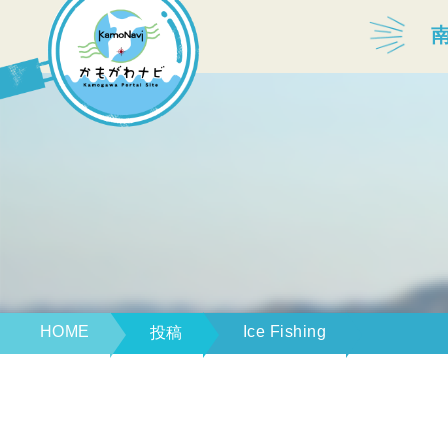
宿泊・温泉
飲食店
見どころ
体験プログラム
HOME
Ice Fishing
投稿
特産品