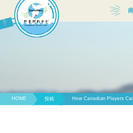
宿泊・温泉
飲食店
見どころ
体験プログラム
HOME
How Canadian Players Can
投稿
特産品