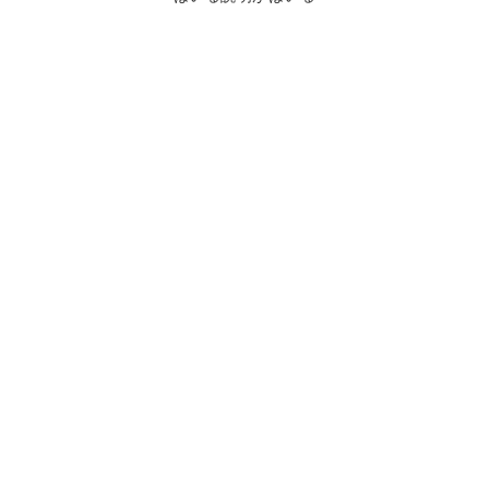
鴨川について
生活
観光ガイド
レンタサイクル