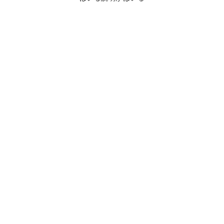
鴨川について
生活
観光ガイド
レンタサイクル