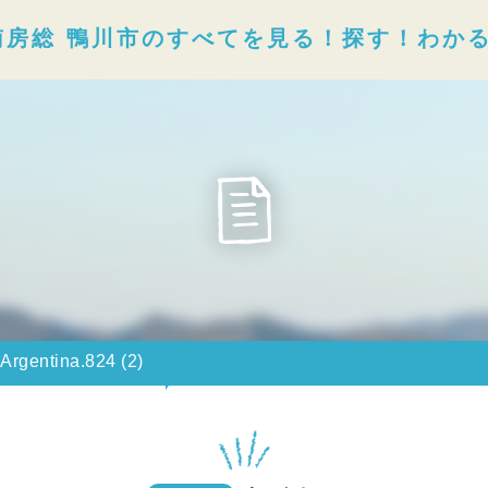
南房総 鴨川市のすべてを見る！探す！わか
Argentina.824 (2)