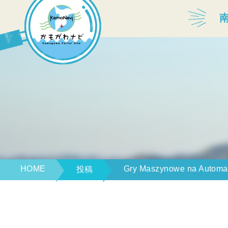
宿泊・温泉
飲食店
見どころ
体験プログラム
HOME
Gry Maszynowe na Automat
投稿
特産品