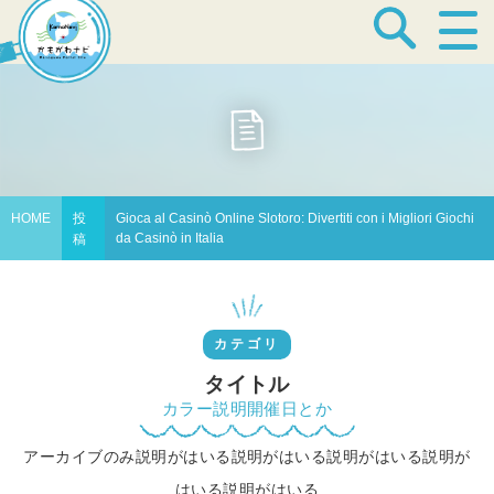
宿泊・温泉
飲食店
HOME
投
Gioca al Casinò Online Slotoro: Divertiti con i Migliori Giochi
da Casinò in Italia
稿
見どころ
カテゴリ
体験プログラム
タイトル
カラー説明開催日とか
アーカイブのみ説明がはいる説明がはいる説明がはいる説明が
特産品
はいる説明がはいる