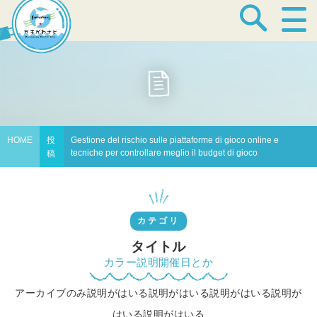
宿泊・温泉
飲食店
HOME
投
Gestione del rischio sulle piattaforme di gioco online e
tecniche per controllare meglio il budget di gioco
稿
見どころ
カテゴリ
体験プログラム
タイトル
カラー説明開催日とか
アーカイブのみ説明がはいる説明がはいる説明がはいる説明が
特産品
はいる説明がはいる