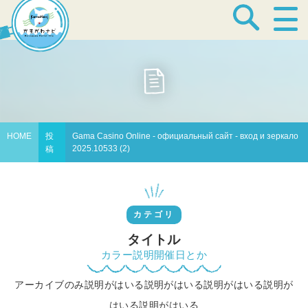
宿泊・温泉
飲食店
HOME
投
Gama Casino Online - официальный сайт - вход и зеркало
2025.10533 (2)
稿
見どころ
カテゴリ
体験プログラム
タイトル
カラー説明開催日とか
アーカイブのみ説明がはいる説明がはいる説明がはいる説明が
特産品
はいる説明がはいる