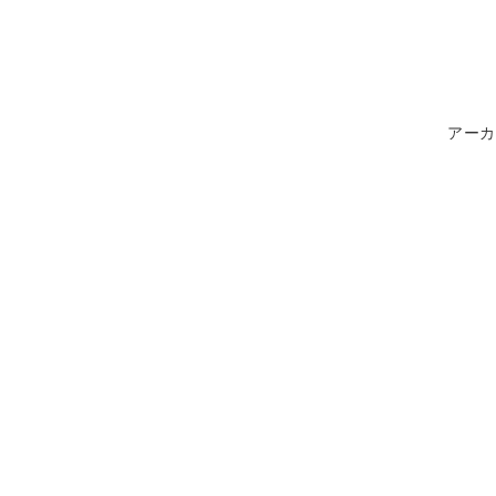
鴨川について
アーカ
生活
観光ガイド
レンタサイクル