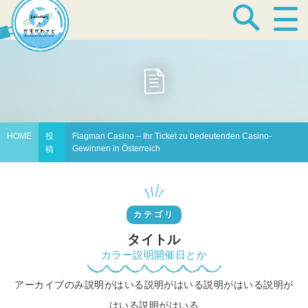
宿泊・温泉
飲食店
HOME
投
Flagman Casino – Ihr Ticket zu bedeutenden Casino-
Gewinnen in Österreich
稿
見どころ
カテゴリ
体験プログラム
タイトル
カラー説明開催日とか
アーカイブのみ説明がはいる説明がはいる説明がはいる説明が
特産品
はいる説明がはいる