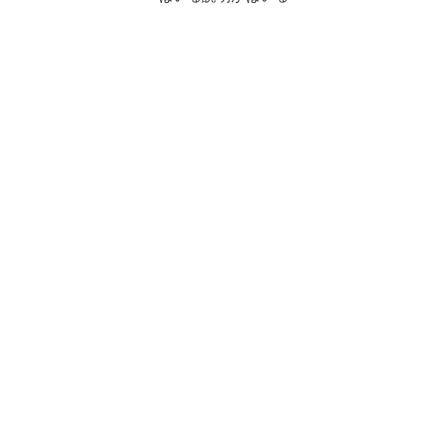
鴨川について
生活
観光ガイド
レンタサイクル