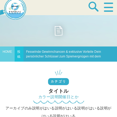
宿泊・温泉
飲食店
HOME
投
Fesselnde Gewinnchancen & exklusive Vorteile Dein
persönlicher Schlüssel zum Spielvergnügen mit dem
稿
見どころ
カテゴリ
体験プログラム
タイトル
カラー説明開催日とか
アーカイブのみ説明がはいる説明がはいる説明がはいる説明が
特産品
はいる説明がはいる