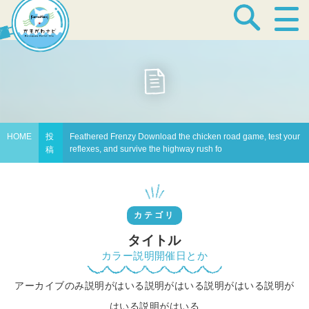
宿泊・温泉
飲食店
HOME
投
Feathered Frenzy Download the chicken road game, test your
reflexes, and survive the highway rush fo
稿
見どころ
カテゴリ
体験プログラム
タイトル
カラー説明開催日とか
アーカイブのみ説明がはいる説明がはいる説明がはいる説明が
特産品
はいる説明がはいる