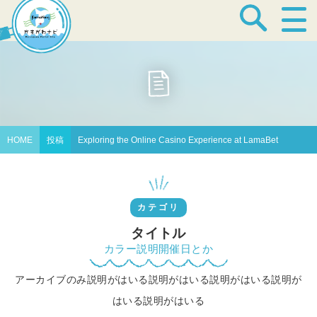
宿泊・温泉
飲食店
HOME
投稿
Exploring the Online Casino Experience at LamaBet
見どころ
カテゴリ
体験プログラム
タイトル
カラー説明開催日とか
アーカイブのみ説明がはいる説明がはいる説明がはいる説明が
特産品
はいる説明がはいる