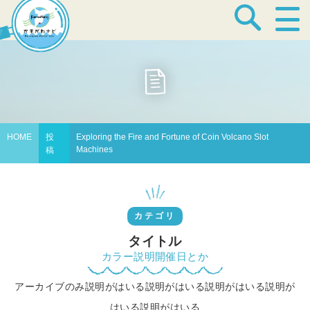
宿泊・温泉
飲食店
HOME
投
Exploring the Fire and Fortune of Coin Volcano Slot
Machines
稿
見どころ
カテゴリ
体験プログラム
タイトル
カラー説明開催日とか
アーカイブのみ説明がはいる説明がはいる説明がはいる説明が
特産品
はいる説明がはいる