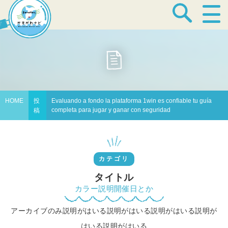
宿泊・温泉
飲食店
HOME
投
Evaluando a fondo la plataforma 1win es confiable tu guía
completa para jugar y ganar con seguridad
稿
見どころ
カテゴリ
体験プログラム
タイトル
カラー説明開催日とか
アーカイブのみ説明がはいる説明がはいる説明がはいる説明が
特産品
はいる説明がはいる