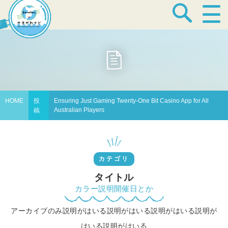
宿泊・温泉
飲食店
HOME
投
Ensuring Just Gaming Twenty-One Bit Casino App for All
Australian Players
稿
見どころ
カテゴリ
体験プログラム
タイトル
カラー説明開催日とか
アーカイブのみ説明がはいる説明がはいる説明がはいる説明が
特産品
はいる説明がはいる