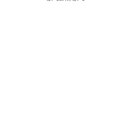
鴨川について
生活
観光ガイド
レンタサイクル