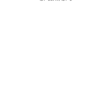
鴨川について
生活
観光ガイド
レンタサイクル