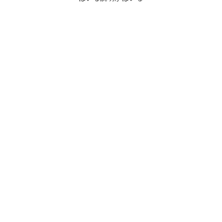
鴨川について
生活
観光ガイド
レンタサイクル