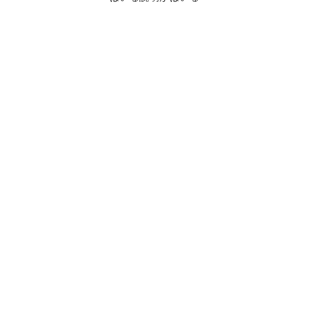
鴨川について
生活
観光ガイド
レンタサイクル