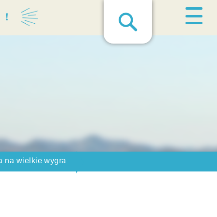
る！
a na wielkie wygra