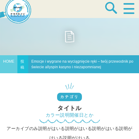
宿泊・温泉
飲食店
HOME
投
Emocje i wygrane na wyciągnięcie ręki – twój przewodnik po
świecie allyspin kasyno i niezapomnianej
稿
見どころ
カテゴリ
体験プログラム
タイトル
カラー説明開催日とか
アーカイブのみ説明がはいる説明がはいる説明がはいる説明が
特産品
はいる説明がはいる