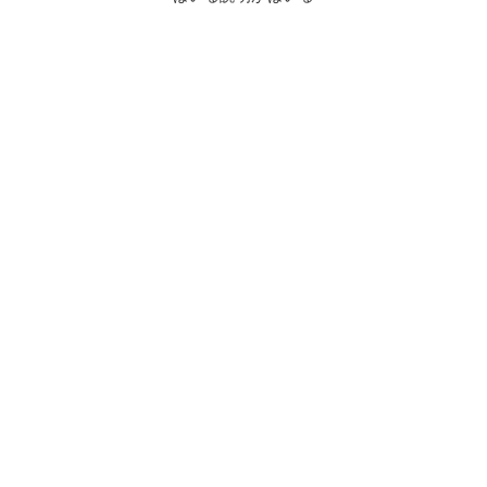
鴨川について
生活
観光ガイド
レンタサイクル